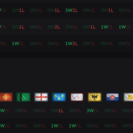
W
0
L
0
W
1
L
0
W
0
L
0
W
1
L
3
W
2
L
0
W
0
L
0
W
1
L
0
W
0
L
W
0
L
0
W
1
L
0
W
0
L
0
W
2
L
0
W
0
L
0
W
1
L
1
W
0
L
1
W
0
L
W
0
L
1
W
0
L
0
W
0
L
0
W
0
L
1
W
2
L
0
W
0
L
0
W
0
L
0
W
0
L
2
W
0
L
0
W
0
L
0
W
0
L
0
W
1
L
0
W
0
L
3
W
0
L
0
W
0
L
0
W
0
1
W
0
L
0
W
0
L
0
W
0
L
1
W
0
L
1
W
0
L
0
W
0
L
0
W
0
L
0
W
0