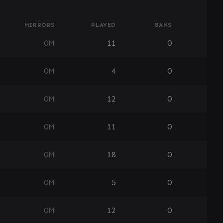
MIRRORS
PLAYED
BANS
0
M
11
0
0
M
4
0
0
M
12
0
0
M
11
0
0
M
18
0
0
M
5
0
0
M
12
0