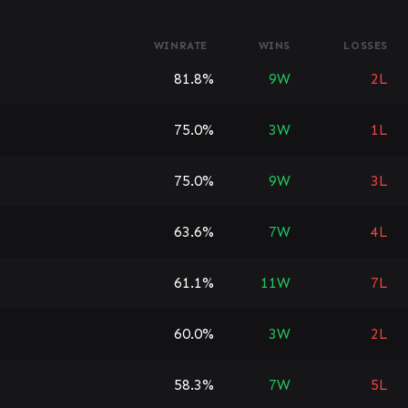
WINRATE
WINS
LOSSES
81.8%
9
W
2
L
75.0%
3
W
1
L
75.0%
9
W
3
L
63.6%
7
W
4
L
61.1%
11
W
7
L
60.0%
3
W
2
L
58.3%
7
W
5
L