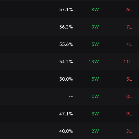
57.1%
8
W
6
L
56.3%
9
W
7
L
55.6%
5
W
4
L
54.2%
13
W
11
L
50.0%
5
W
5
L
--
0
W
0
L
47.1%
8
W
9
L
40.0%
2
W
3
L