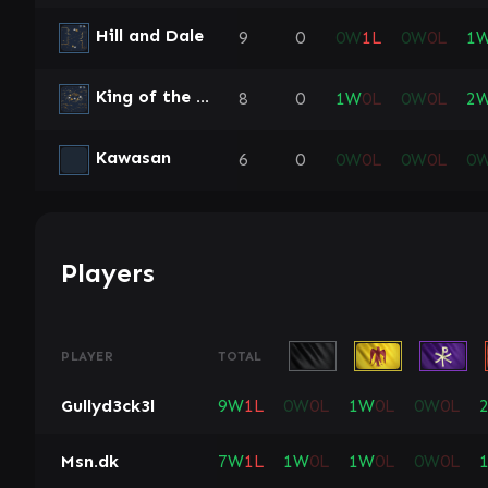
Hill and Dale
9
0
0
W
1
L
0
W
0
L
1
King of the Hill
8
0
1
W
0
L
0
W
0
L
2
Kawasan
6
0
0
W
0
L
0
W
0
L
0
Players
PLAYER
TOTAL
Gullyd3ck3l
9
W
1
L
0
W
0
L
1
W
0
L
0
W
0
L
Msn.dk
7
W
1
L
1
W
0
L
1
W
0
L
0
W
0
L