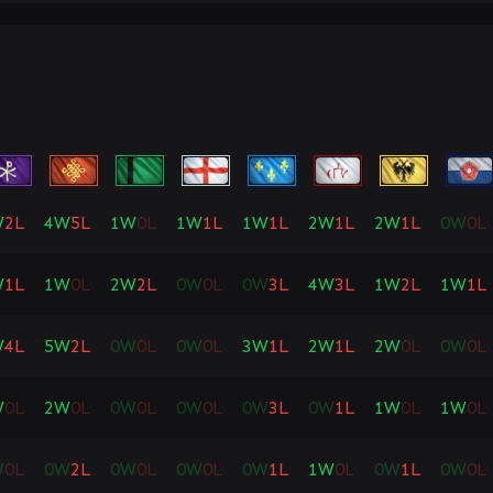
W
2
L
4
W
5
L
1
W
0
L
1
W
1
L
1
W
1
L
2
W
1
L
2
W
1
L
0
W
0
L
W
1
L
1
W
0
L
2
W
2
L
0
W
0
L
0
W
3
L
4
W
3
L
1
W
2
L
1
W
1
L
W
4
L
5
W
2
L
0
W
0
L
0
W
0
L
3
W
1
L
2
W
1
L
2
W
0
L
0
W
0
L
W
0
L
2
W
0
L
0
W
0
L
0
W
0
L
0
W
3
L
0
W
1
L
1
W
0
L
1
W
0
L
W
0
L
0
W
2
L
0
W
0
L
0
W
0
L
0
W
1
L
1
W
0
L
0
W
1
L
0
W
0
L