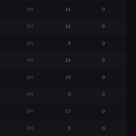
0
M
14
0
0
M
16
0
0
M
9
0
0
M
24
0
0
M
10
0
0
M
0
0
0
M
17
0
0
M
5
0