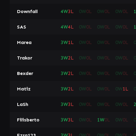
Downfall
4
W
3
L
0
W
0
L
0
W
0
L
0
W
0
L
SAS
4
W
4
L
0
W
0
L
0
W
0
L
0
W
0
L
Marea
3
W
1
L
0
W
0
L
0
W
0
L
0
W
0
L
Trakor
3
W
2
L
0
W
0
L
0
W
0
L
0
W
0
L
Bexder
3
W
2
L
0
W
0
L
0
W
0
L
0
W
0
L
Matiz
3
W
2
L
0
W
0
L
0
W
0
L
0
W
1
L
LaSh
3
W
3
L
0
W
0
L
0
W
0
L
0
W
0
L
Filisberto
3
W
3
L
0
W
0
L
1
W
0
L
0
W
0
L
Ezra123
3
W
3
L
0
W
0
L
0
W
0
L
0
W
0
L