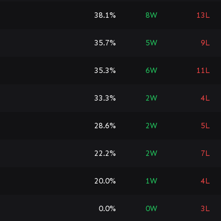
38.1%
8
W
13
L
35.7%
5
W
9
L
35.3%
6
W
11
L
33.3%
2
W
4
L
28.6%
2
W
5
L
22.2%
2
W
7
L
20.0%
1
W
4
L
0.0%
0
W
3
L