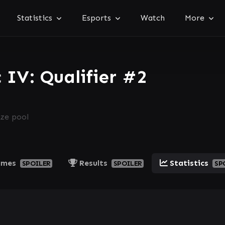
Statistics
Esports
Watch
More
c IV: Qualifier #2
ize pool
ames
Results
Statistics
SPOILER
SPOILER
SP