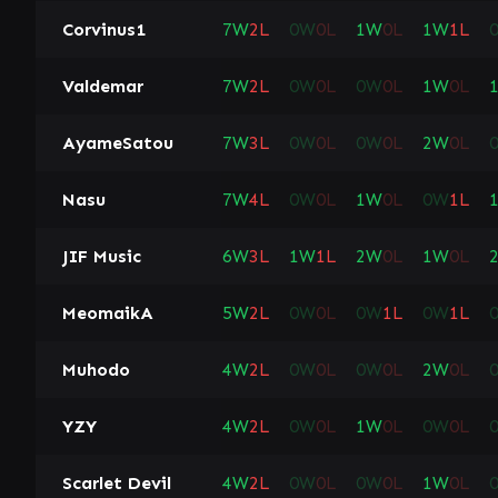
Corvinus1
7
W
2
L
0
W
0
L
1
W
0
L
1
W
1
L
Valdemar
7
W
2
L
0
W
0
L
0
W
0
L
1
W
0
L
AyameSatou
7
W
3
L
0
W
0
L
0
W
0
L
2
W
0
L
Nasu
7
W
4
L
0
W
0
L
1
W
0
L
0
W
1
L
JIF Music
6
W
3
L
1
W
1
L
2
W
0
L
1
W
0
L
MeomaikA
5
W
2
L
0
W
0
L
0
W
1
L
0
W
1
L
Muhodo
4
W
2
L
0
W
0
L
0
W
0
L
2
W
0
L
YZY
4
W
2
L
0
W
0
L
1
W
0
L
0
W
0
L
Scarlet Devil
4
W
2
L
0
W
0
L
0
W
0
L
1
W
0
L