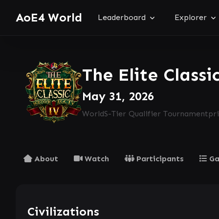
AoE4 World
Leaderboard
Explorer
The Elite Classi
May 31, 2026
World
S-Tier Qualifier Tournament
pr
About
Watch
Participants
G
Civilizations