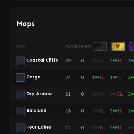
Maps
MAP
PLAYED
BANS
Coastal Cliffs
29
0
0
W
0
L
2
W
1
L
1
Gorge
24
0
1
W
1
L
1
W
0
L
3
Dry Arabia
21
0
0
W
0
L
0
W
3
L
3
Baldland
16
0
0
W
2
L
3
W
1
L
1
Four Lakes
12
0
0
W
1
L
2
W
1
L
0