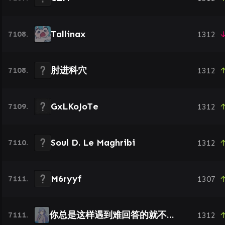
Tallinax
7108.
1312
↓
肘进科穴
7108.
1312
↑
GxLKoJoTe
7109.
1312
↑
Soul D. Le Maghribi
7110.
1312
↑
M6ryyf
7111.
1307
↑
你总是这样遇到难回答的就不说话了
7111.
1312
↑