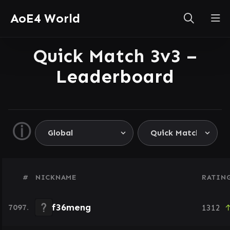
AoE4 World
Quick Match 3v3 –
Leaderboard
ⓘ
#
NICKNAME
RATIN
f36meng
7097.
1312
↑