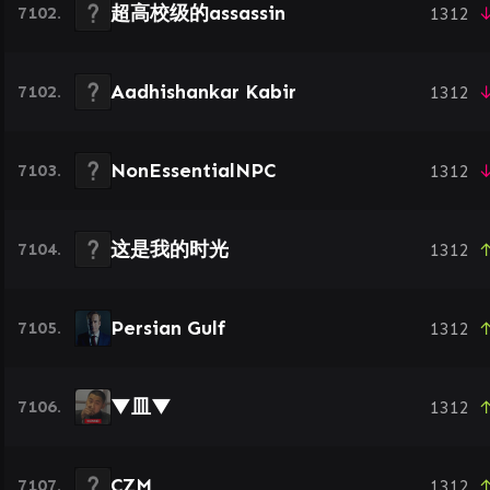
超高校级的assassin
7102.
1312
↓
Aadhishankar Kabir
7102.
1312
↓
NonEssentialNPC
7103.
1312
↓
这是我的时光
7104.
1312
↑
Persian Gulf
7105.
1312
↑
▼皿▼
7106.
1312
↑
CZM
7107.
1312
↑