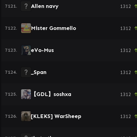
Allen navy
7121.
1312
↑
Mister Gommello
7122.
1312
↑
eVo-Mus
7123.
1312
↑
_Span
7124.
1312
↑
【GDL】soshxa
7125.
1312
↑
[KLEKS] WarSheep
7126.
1312
↑