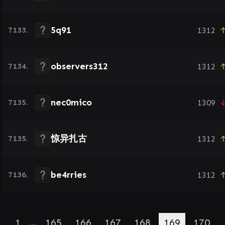
5q91
7133.
1312
↑
observers312
7134.
1312
↑
nec0mico
7135.
1309
↓
惊异扎古
7135.
1312
↑
be4rries
7136.
1312
↑
1
…
165
166
167
168
169
170