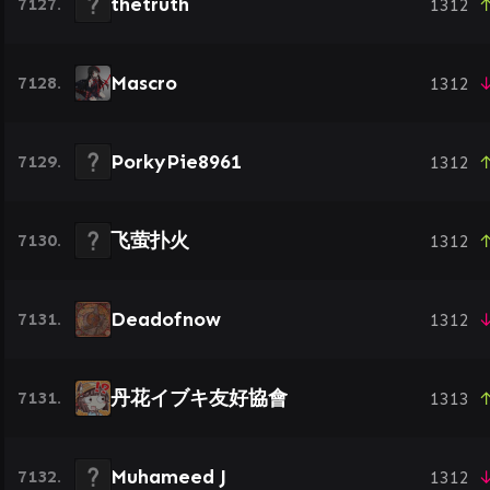
thetruth
7127.
1312
↑
Mascro
7128.
1312
↓
PorkyPie8961
7129.
1312
↑
飞萤扑火
7130.
1312
↑
Deadofnow
7131.
1312
↓
丹花イブキ友好協會
7131.
1313
↑
Muhameed J
7132.
1312
↓