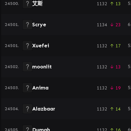
艾斯
24500.
5
1132
↑ 13
Scrye
24501.
6
1134
↓ 23
Xuefei
24501.
5
1132
↑ 17
moonlit
24502.
5
1132
↓ 13
Anima
24503.
5
1132
↓ 19
Alazbaar
24504.
5
1132
↑ 14
Dumah
24505.
6
1132
↑ 16