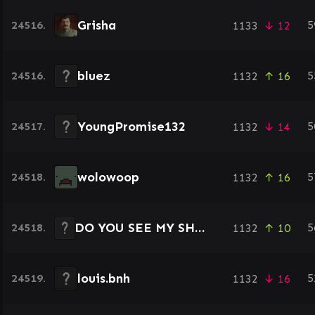
Grisha
24516.
5
1133
↓ 12
bluez
24516.
5
1132
↑ 16
YoungPromise132
24517.
5
1132
↓ 14
wolowoop
24518.
5
1132
↑ 16
DO YOU SEE MY SHEEP?
24518.
5
1132
↑ 10
louis.bnh
24519.
5
1132
↓ 16