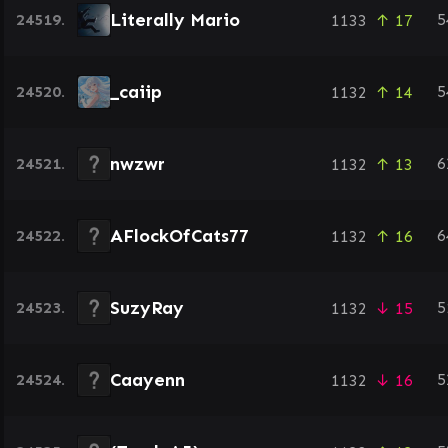
Literally Mario
24519.
5
1133
↑ 17
_caiip
24520.
5
1132
↑ 14
nwzwr
24521.
6
1132
↑ 13
AFlockOfCats77
24522.
6
1132
↑ 16
SuzyRay
24523.
5
1132
↓ 15
Caayenn
24524.
5
1132
↓ 16