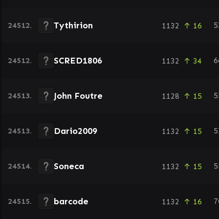
Tythirion
24512.
5
1132
↑ 16
SCRED1806
24512.
6
1132
↑ 34
John Foutre
24513.
5
1128
↑ 15
Dario2009
24513.
5
1132
↑ 15
Soneca
24514.
5
1132
↑ 15
barcode
24515.
7
1132
↑ 16