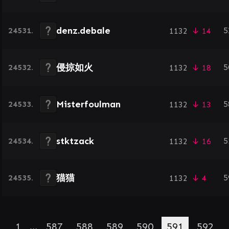
denz.debale
24531.
5
1132
↓ 14
侵掠如火
24532.
5
1132
↓ 18
Misterfoulman
24533.
5
1132
↓ 13
stktzack
24534.
5
1132
↓ 16
猫猫
24535.
5
1132
↓ 4
1
…
587
588
589
590
591
592