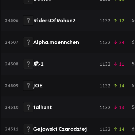
RidersOfRohan2
24506.
5
1132
↑ 12
Alpha.maennchen
24507.
6
1132
↓ 24
虎-1
24508.
5
1132
↓ 11
JOE
24509.
5
1132
↑ 14
talhunt
24510.
5
1132
↓ 13
Gejowski Czarodziej
24511.
6
1132
↑ 14