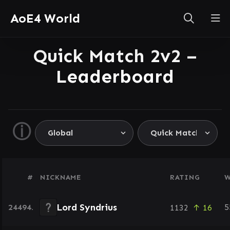
AoE4 World
Quick Match 2v2 –
Leaderboard
ⓘ
#
NICKNAME
RATING
W
Lord Syndrius
24494.
5
1132
↑ 16