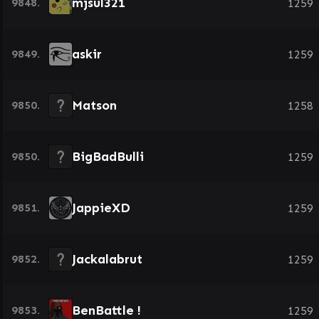
mjsul321
9848.
1259
askir
9849.
1259
Matson
9850.
1258
BigBadBulli
9850.
1259
JappieXD
9851.
1259
Jackalabrut
9852.
1259
BenBattle !
9853.
1259