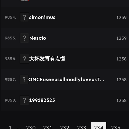
simonimus
9854.
1259
Nescio
9855.
1259
大杯发育有点慢
9856.
1258
ONCEuseeusullmadlyloveusTWICE
9857.
1258
199182525
9858.
1258
1
…
230
231
232
233
234
235