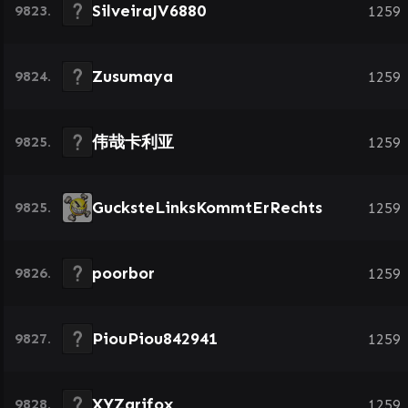
SilveiraJV6880
9823.
1259
Zusumaya
9824.
1259
伟哉卡利亚
9825.
1259
GucksteLinksKommtErRechts
9825.
1259
poorbor
9826.
1259
PiouPiou842941
9827.
1259
XYZarifox
9828.
1259