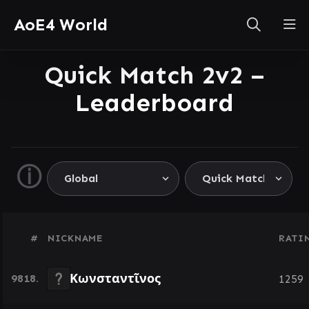
AoE4 World
Quick Match 2v2 –
Leaderboard
ⓘ
#
NICKNAME
RATI
Κωνσταντῖνος
9818.
1259