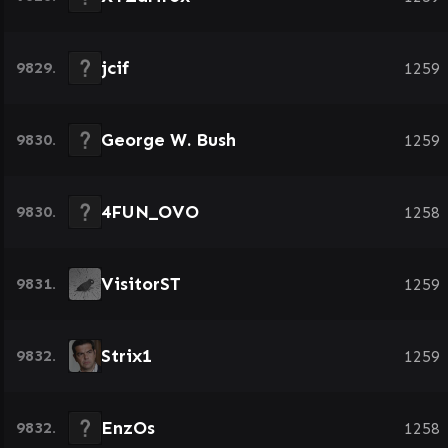
jcif
9829.
1259
George W. Bush
9830.
1259
4FUN_OVO
9830.
1258
VisitorST
9831.
1259
Strix1
9832.
1259
EnzOs
9832.
1258